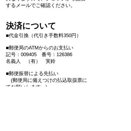
するメールでご確認ください。
決済について
■代金引換（代引き手数料350円）
■郵便局のATMからのお支払い
記号：009405 番号：126386
名義人 （有） 実鈴
■郵便振替による先払い
(郵便局に備えつけの払込取扱票に
てお願いします。)
郵便振替口座 00940-5-126386
名義人 （有） 実鈴
■銀行振込
三井住友銀行 浅草橋支店 普通預
金 ７２１８０１９