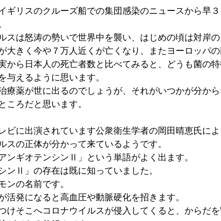
イギリスのクルーズ船での集団感染のニュースから早３
。
ルスは怒涛の勢いで世界中を襲い、はじめの頃は対岸の
が大きく今や７万人近くが亡くなり、またヨーロッパの
実から日本人の死亡者数と比べてみると、どうも菌の特
を与えるように思います。
治療薬が世に出るのでしょうが、それがいつかが分から
ところだと思います。
レビに出演されています公衆衛生学者の岡田晴恵氏によ
ルスの正体が分かって来ているようです。
アンギオテンシンⅡ」という単語がよく出ます。
シンⅡ」の存在は既に知っていました。
モンの名前です。
が活発になると高血圧や動脈硬化を招きます。
つけそこへコロナウイルスが侵入してくると、からだを