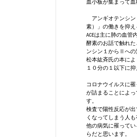
血小板が集まって血
　アンギオテンシン
素）」の働きを抑え
ACEは主に肺の血
酵素のお話で触れた
ンシン１からⅡへの
松本紘斉氏の本によ
１０分の１以下に抑
コロナウイルスに罹
が詰まることによっ
す。
検査で陽性反応が出
くなってしまう人も
他の病気に罹ってい
らだと思います。