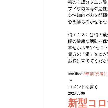
梅の主成分クエン酸
ブドウ球菌等の悪性
良性細菌が力を発揮
心を落ち着かせるセ
梅エキスには梅の成
腸の健康な活動を保
幸せホルモン”セロ
貴方の「鬱」を吹き
お役に立ててくださ
umeitiban 
3年前
読者に
コメントを書く
2020-05-06
新型コロ