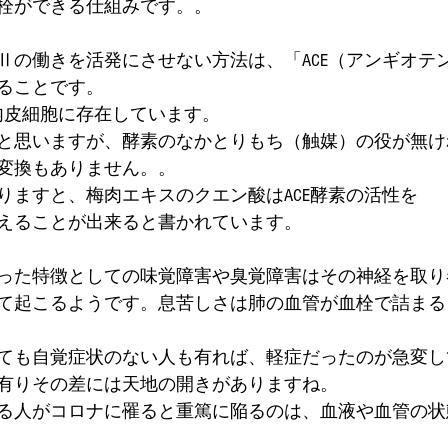
栓ができる仕組みです。。
Ⅱの働きを活発にさせない方法は、「ACE（アンギオテ
ることです。
管内皮細胞に存在しています。
と思いますが、酵素のなかとりもち（触媒）の役が無け
変換もありません。。
りますと、梅肉エキスのクエン酸はACE酵素の活性を
えることが出来ると書かれています。
った特徴としての味覚障害や臭覚障害はその神経を取り
て起こるようです。息苦しさは肺の血管が血栓で詰まる
ても自覚症状のない人も有れば、軽症だったのが急変し
有りその差には天地の開きがありますね。
る人がコロナに罹ると重篤に陥るのは、血液や血管の状