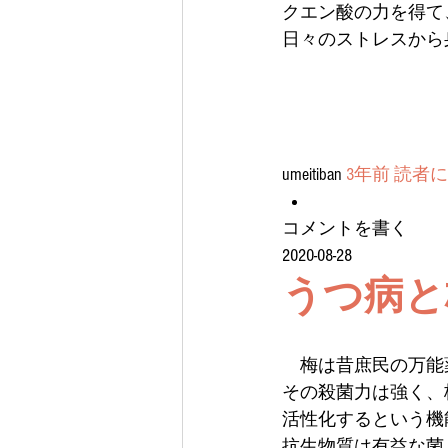
クエン酸の力を得て
日々のストレスから
umeitiban 
3年前
読者に
コメントを書く
2020-08-28
うつ病と
　梅は昔庶民の万能
その殺菌力は強く、
活性化するという機
抗生物質は有益な菌