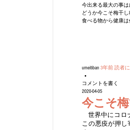
今出来る最大の事は
どうか今こそ梅干し
食べる物から健康は
umeitiban 
3年前
読者に
コメントを書く
2020-04-05
今こそ梅
　世界中にコロ
この悪疫が押し